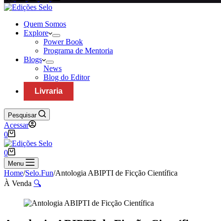
Quem Somos
Explore
Power Book
Programa de Mentoria
Blogs
News
Blog do Editor
Livraria
Pesquisar
Acessar
Carrinho
0
Carrinho
0
Menu
Home
/
Selo.Fun
/
Antologia ABIPTI de Ficção Científica
À Venda
🔍