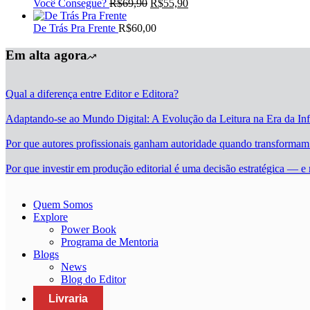
R$89,90.
O
R$69,90.
original
O
atual
Você Consegue?
R$
69,90
R$
55,90
preço
era:
preço
é:
original
R$75,00.
atual
R$60,00.
De Trás Pra Frente
R$
60,00
era:
é:
R$69,90.
R$55,90.
Em alta agora
Qual a diferença entre Editor e Editora?
Adaptando-se ao Mundo Digital: A Evolução da Leitura na Era da In
Por que autores profissionais ganham autoridade quando transforma
Por que investir em produção editorial é uma decisão estratégica — e 
Quem Somos
Explore
Power Book
Programa de Mentoria
Blogs
News
Blog do Editor
Livraria