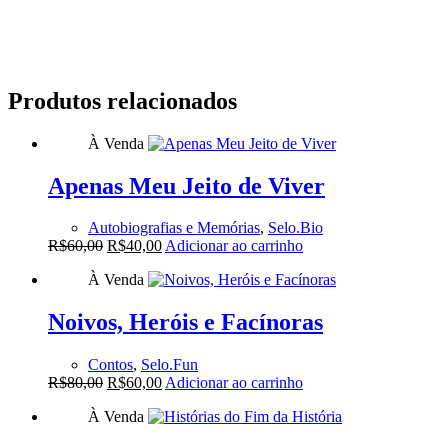
Produtos relacionados
À Venda
Apenas Meu Jeito de Viver
Autobiografias e Memórias
,
Selo.Bio
O
O
R$
60,00
R$
40,00
Adicionar ao carrinho
preço
preço
À Venda
original
atual
era:
é:
R$60,00.
R$40,00.
Noivos, Heróis e Facínoras
Contos
,
Selo.Fun
O
O
R$
80,00
R$
60,00
Adicionar ao carrinho
preço
preço
À Venda
original
atual
era:
é: