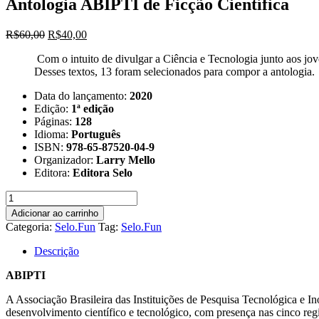
Antologia ABIPTI de Ficção Científica
O
O
R$
60,00
R$
40,00
preço
preço
Com o intuito de divulgar a Ciência e Tecnologia junto aos jove
original
atual
Desses textos, 13 foram selecionados para compor a antologia.
era:
é:
R$60,00.
R$40,00.
Data do lançamento:
2020
Edição:
1ª edição
Páginas:
128
Idioma:
Português
ISBN:
978-65-87520-04-9
Organizador:
Larry Mello
Editora:
Editora Selo
Antologia
ABIPTI
Adicionar ao carrinho
de
Categoria:
Selo.Fun
Tag:
Selo.Fun
Ficção
Científica
Descrição
quantidade
ABIPTI
A Associação Brasileira das Instituições de Pesquisa Tecnológica e In
desenvolvimento científico e tecnológico, com presença nas cinco reg