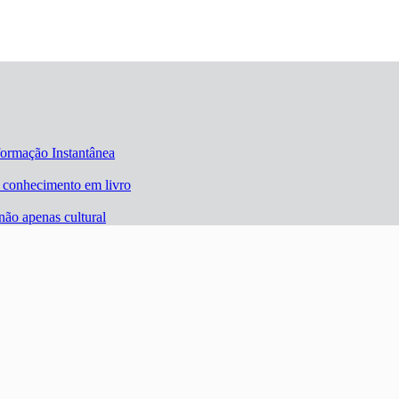
formação Instantânea
m conhecimento em livro
não apenas cultural