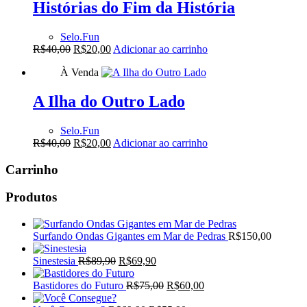
R$80,00.
R$60,00.
Histórias do Fim da História
Selo.Fun
O
O
R$
40,00
R$
20,00
Adicionar ao carrinho
preço
preço
À Venda
original
atual
era:
é:
R$40,00.
R$20,00.
A Ilha do Outro Lado
Selo.Fun
O
O
R$
40,00
R$
20,00
Adicionar ao carrinho
preço
preço
original
atual
Carrinho
era:
é:
R$40,00.
R$20,00.
Produtos
Surfando Ondas Gigantes em Mar de Pedras
R$
150,00
O
O
Sinestesia
R$
89,90
R$
69,90
preço
preço
original
atual
O
O
Bastidores do Futuro
R$
75,00
R$
60,00
era:
é:
preço
preço