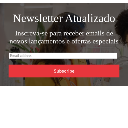
Newsletter Atualizado
Inscreva-se para receber emails de
novos lançamentos e ofertas especiais
E
m
a
i
Subscribe
l
*