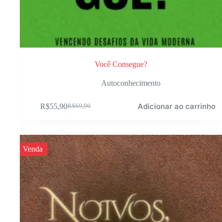
Você Consegue?
Autoconhecimento
Adicionar ao carrinho
R$
55,90
R$
69,90
O
O
preço
preço
original
atual
era:
é:
R$69,90.
R$55,90.
À Venda