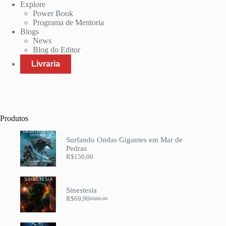
Explore
Power Book
Programa de Mentoria
Blogs
News
Blog do Editor
Livraria
Produtos
Surfando Ondas Gigantes em Mar de
Pedras
R$
150,00
Sinestesia
R$
69,90
R$
89,90
O
O
preço
preço
original
atual
era:
é: