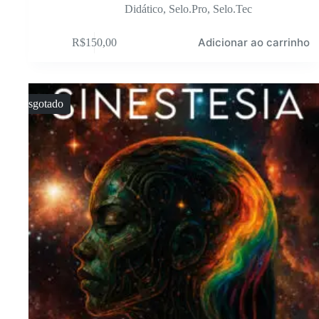
Didático
,
Selo.Pro
,
Selo.Tec
Adicionar ao carrinho
R$
150,00
Esgotado